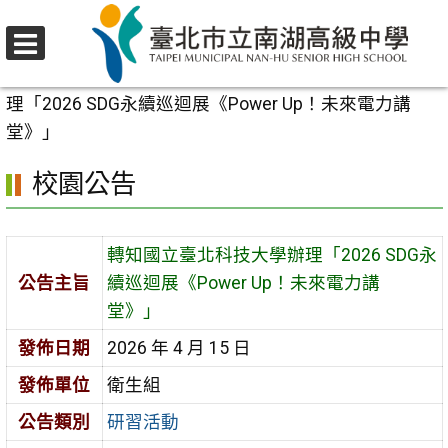
跳
至
選
主
首頁
>
校園公告
>
研習活動
>
轉知國立臺北科技大學辦
單
要
理「2026 SDG永續巡迴展《Power Up！未來電力講
內
堂》」
容
校園公告
區
轉知國立臺北科技大學辦理「2026 SDG永
公告主旨
續巡迴展《Power Up！未來電力講
堂》」
發佈日期
2026 年 4 月 15 日
發佈單位
衛生組
公告類別
研習活動