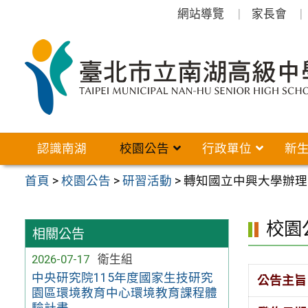
跳
網站導覽
家長會
至
主
要
內
容
區
認識南湖
校園公告
行政單位
新
首頁
>
校園公告
>
研習活動
>
轉知國立中興大學辦理
校園
相關公告
2026-07-17
衛生組
中央研究院115年度國家生技研究
公告主旨
園區環境教育中心環境教育課程體
驗計畫