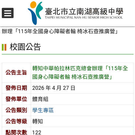
跳
至
選
主
首頁
>
校園公告
>
學生專區
>
轉知中華帕拉林匹克總會
單
要
辦理「115年全國身心障礙者輪 椅冰石壺推廣營」
內
校園公告
容
區
轉知中華帕拉林匹克總會辦理「115年全
公告主旨
國身心障礙者輪 椅冰石壺推廣營」
發佈日期
2026 年 4 月 27 日
發佈單位
體育組
公告類別
學生專區
公告等級
轉知
點閱次數
122