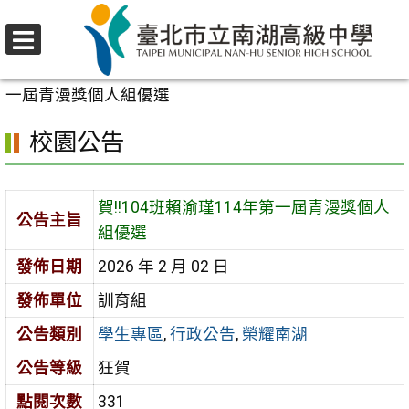
跳
至
選
主
首頁
>
校園公告
>
學生專區
>
賀!!104班賴渝瑾114年第
單
要
一屆青漫獎個人組優選
內
校園公告
容
區
賀!!104班賴渝瑾114年第一屆青漫獎個人
公告主旨
組優選
發佈日期
2026 年 2 月 02 日
發佈單位
訓育組
公告類別
學生專區
,
行政公告
,
榮耀南湖
公告等級
狂賀
點閱次數
331