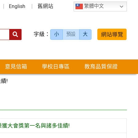
English
舊網站
繁體中文
字級：
送出
網站導覽
小
預設
大
搜
尋：
意見信箱
學校日專區
教育品質保證
績!
榮獲大會獎第一名與諸多佳績!