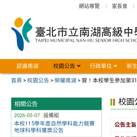
跳
網站導覽
家長會
至
主
要
內
容
區
認識南湖
校園公告
行政單位
新
首頁
>
校園公告
>
榮耀南湖
>
賀！本校學生參加第3
校園
相關公告
2026-05-07
設備組
本校115學年度自然學科能力競賽
公告主旨
地球科學科獲獎公告