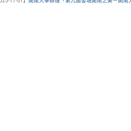
025-11-01】
開南大學辦理「第九屆發現開南之美－開南