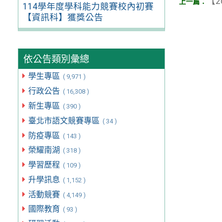
【2
114學年度學科能力競賽校內初賽
【資訊科】獲獎公告
依公告類別彙總
學生專區
( 9,971 )
行政公告
( 16,308 )
新生專區
( 390 )
臺北市語文競賽專區
( 34 )
防疫專區
( 143 )
榮耀南湖
( 318 )
學習歷程
( 109 )
升學訊息
( 1,152 )
活動競賽
( 4,149 )
國際教育
( 93 )