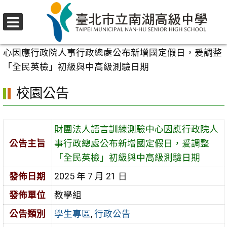
跳
至
選
主
首頁
>
校園公告
>
學生專區
>
財團法人語言訓練測驗中
單
要
心因應行政院人事行政總處公布新增國定假日，爰調整
內
「全民英檢」初級與中高級測驗日期
容
校園公告
區
財團法人語言訓練測驗中心因應行政院人
公告主旨
事行政總處公布新增國定假日，爰調整
「全民英檢」初級與中高級測驗日期
發佈日期
2025 年 7 月 21 日
發佈單位
教學組
公告類別
學生專區
,
行政公告