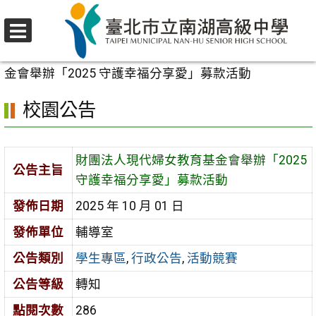
跳
至
選
主
首頁
>
校園公告
>
學生專區
>
財團法人現代婦女教育基
單
要
金會舉辦「2025 守護幸福分享愛」募款活動
內
校園公告
容
區
財團法人現代婦女教育基金會舉辦「2025
公告主旨
守護幸福分享愛」募款活動
發佈日期
2025 年 10 月 01 日
發佈單位
輔導室
公告類別
學生專區
,
行政公告
,
活動競賽
公告等級
轉知
點閱次數
286