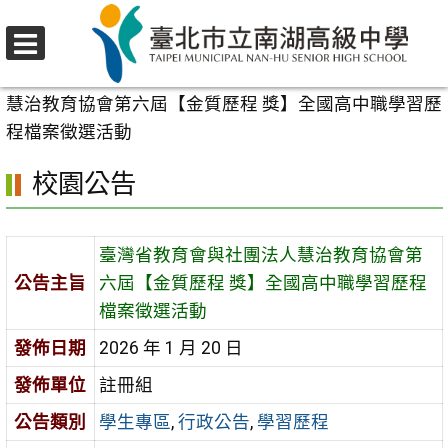
跳
至
選
主
首頁
>
校園公告
>
學生專區
>
臺灣省教育會與社團法人
單
要
慧治教育協會第六屆【金質歷程 獎】全國高中職學習歷
內
程檔案徵選活動
容
校園公告
區
臺灣省教育會與社團法人慧治教育協會第
公告主旨
六屆【金質歷程 獎】全國高中職學習歷程
檔案徵選活動
發佈日期
2026 年 1 月 20 日
發佈單位
註冊組
公告類別
學生專區
,
行政公告
,
學習歷程