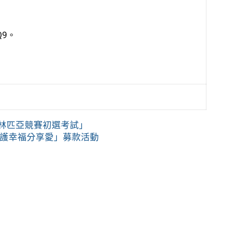
Q9。
奧林匹亞競賽初選考試」
守護幸福分享愛」募款活動