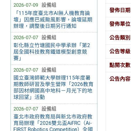
2026-07-09
設備組
發佈日期
「115年度臺北市AI無人機教育論
壇」因應巴威颱風影響，論壇延期
發佈單位
辦理，調整後日期另行通知
2026-07-07
設備組
公告類別
彰化縣立竹塘國民中學承辦「第2
公告等級
屆全國科技教育鐵道模型創意競
賽」
點閱次數
2026-07-07
設備組
國立臺灣師範大學辦理115年度暑
公告內容
期教師研習及學生營隊「2026教育
部因材網國高中地科－月光下的地
球回望」活動
2026-07-07
設備組
臺北市政府教育局與新北市政府教
育局辦理「2026雙北盃AiFRC（Ai-
FIRST Robotics Competition）全國