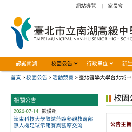
跳
網站導覽
家長會
至
主
要
內
容
區
認識南湖
校園公告
行政單位
新
首頁
>
校園公告
>
活動競賽
>
臺北醫學大學台北城中
校園
相關公告
2026-07-14
設備組
嶺東科技大學敬邀蒞臨參觀教育部
公告主旨
無人機足球示範賽與觀摩交流