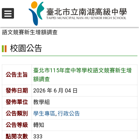
跳
至
選
主
首頁
>
校園公告
>
學生專區
>
臺北市115年度中等學校
單
要
語文競賽新生增額調查
內
校園公告
容
區
臺北市115年度中等學校語文競賽新生增
公告主旨
額調查
發佈日期
2026 年 6 月 04 日
發佈單位
教學組
公告類別
學生專區
,
行政公告
公告等級
轉知
點閱次數
333