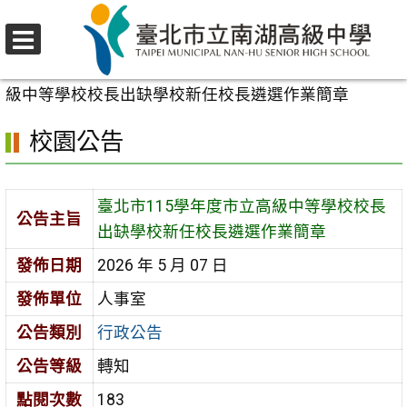
跳
至
選
主
首頁
>
校園公告
>
行政公告
>
臺北市115學年度市立高
單
要
級中等學校校長出缺學校新任校長遴選作業簡章
內
校園公告
容
區
臺北市115學年度市立高級中等學校校長
公告主旨
出缺學校新任校長遴選作業簡章
發佈日期
2026 年 5 月 07 日
發佈單位
人事室
公告類別
行政公告
公告等級
轉知
點閱次數
183