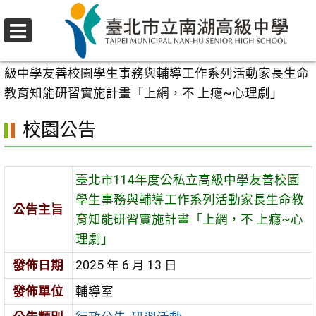
跳
至
選
主
首頁
>
校園公告
>
行政公告
>
臺北市114年度公私立高
單
要
級中學友善校園學生事務與輔導工作系列活動家長生命
內
教育知能研習實施計畫「上網，不 上癮~心理劇」
容
校園公告
區
臺北市114年度公私立高級中學友善校園
學生事務與輔導工作系列活動家長生命教
公告主旨
育知能研習實施計畫「上網，不 上癮~心
理劇」
發佈日期
2025 年 6 月 13 日
發佈單位
輔導室