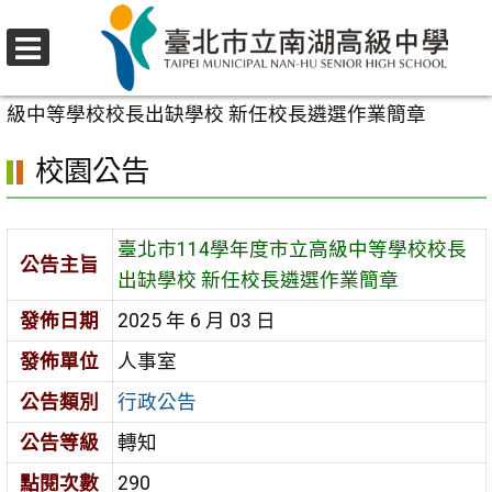
跳
至
選
主
首頁
>
校園公告
>
行政公告
>
臺北市114學年度市立高
單
要
級中等學校校長出缺學校 新任校長遴選作業簡章
內
校園公告
容
區
臺北市114學年度市立高級中等學校校長
公告主旨
出缺學校 新任校長遴選作業簡章
發佈日期
2025 年 6 月 03 日
發佈單位
人事室
公告類別
行政公告
公告等級
轉知
點閱次數
290