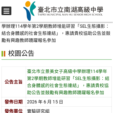
跳
至
選
主
首頁
>
校園公告
>
行政公告
>
臺北市立景美女子高級中
單
要
學辦理114學年第2學期教師增能研習「SEL生態攝影：
內
結合身體感的社會生態連結」，惠請貴校協助公告並鼓
容
勵有興趣教師踴躍報名參加
區
校園公告
臺北市立景美女子高級中學辦理114學年
第2學期教師增能研習「SEL生態攝影：結
公告主旨
合身體感的社會生態連結」，惠請貴校協
助公告並鼓勵有興趣教師踴躍報名參加
發佈日期
2026 年 6 月 15 日
發佈單位
實驗研究組