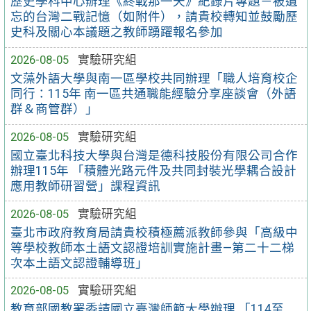
歷史學科中心辦理《終戰那一天》紀錄片專題－被遺
忘的台灣二戰記憶（如附件），請貴校轉知並鼓勵歷
史科及關心本議題之教師踴躍報名參加
2026-08-05
實驗研究組
文藻外語大學與南一區學校共同辦理「職人培育校企
同行：115年 南一區共通職能經驗分享座談會（外語
群＆商管群）」
2026-08-05
實驗研究組
國立臺北科技大學與台灣是德科技股份有限公司合作
辦理115年 「積體光路元件及共同封裝光學耦合設計
應用教師研習營」課程資訊
2026-08-05
實驗研究組
臺北市政府教育局請貴校積極薦派教師參與「高級中
等學校教師本土語文認證培訓實施計畫—第二十二梯
次本土語文認證輔導班」
2026-08-05
實驗研究組
教育部國教署委請國立臺灣師範大學辦理 「114至