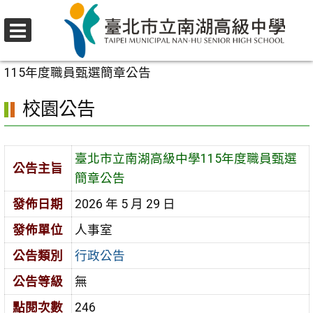
跳
至
選
主
首頁
>
校園公告
>
行政公告
>
臺北市立南湖高級中學
單
要
115年度職員甄選簡章公告
內
校園公告
容
區
臺北市立南湖高級中學115年度職員甄選
公告主旨
簡章公告
發佈日期
2026 年 5 月 29 日
發佈單位
人事室
公告類別
行政公告
公告等級
無
點閱次數
246