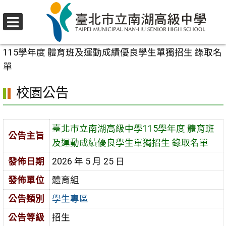
跳
至
選
主
首頁
>
校園公告
>
學生專區
>
臺北市立南湖高級中學
單
要
115學年度 體育班及運動成績優良學生單獨招生 錄取名
內
單
容
校園公告
區
臺北市立南湖高級中學115學年度 體育班
公告主旨
及運動成績優良學生單獨招生 錄取名單
發佈日期
2026 年 5 月 25 日
發佈單位
體育組
公告類別
學生專區
公告等級
招生