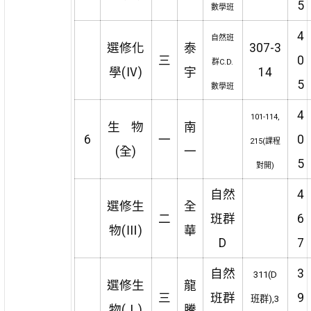
5
數學班
4
自然班
選修化
泰
307-3
三
0
群C.D.
學(Ⅳ)
宇
14
5
數學班
4
101-114,
生 物
南
6
一
0
215(課程
(全)
一
5
對開)
自然
4
選修生
全
二
班群
6
物(Ⅲ)
華
D
7
自然
3
311(D
選修生
龍
三
班群
9
班群),3
物(Ⅰ)
騰