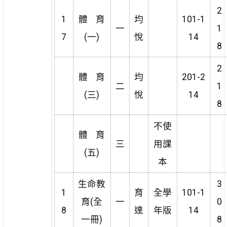
2
1
體 育
均
101-1
一
1
7
(一)
悅
14
8
2
體 育
均
201-2
二
1
(三)
悅
14
8
不使
體 育
三
用課
(五)
本
生命教
3
1
育
全學
101-1
育(全
一
0
8
達
年版
14
一冊)
8