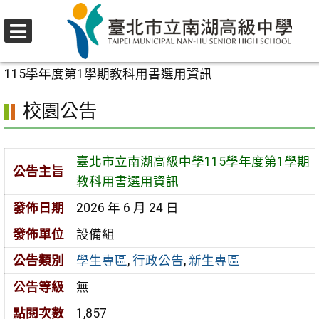
跳
至
選
主
首頁
>
校園公告
>
學生專區
>
臺北市立南湖高級中學
單
要
115學年度第1學期教科用書選用資訊
內
校園公告
容
區
臺北市立南湖高級中學115學年度第1學期
公告主旨
教科用書選用資訊
發佈日期
2026 年 6 月 24 日
發佈單位
設備組
公告類別
學生專區
,
行政公告
,
新生專區
公告等級
無
點閱次數
1,857