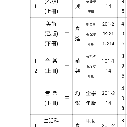
(乙版)
一
9
版.全學
1
興
14
(上冊)
5
年版
美術
4
201-2
劉美芳
育
(乙版)
二
0
09,21
版.全學
達
(下冊)
5
1-214
年版
3
張哲榕
1
音 樂
華
101-1
一
9
版.全學
2
(上冊)
興
14
5
年版
4
音 樂
均
全學
301-3
三
0
(下冊)
悅
年版
14
8
生活科
3
甲版,
1
育
201-2