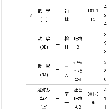
4
數 學
翰
101-1
3
一
2
(一)
林
15
4
3
數 學
翰
班群
二
9
(3B)
林
B
3
3
班群A.
數 學
三
二
8
C.D.數
(3A)
民
0
學班
選修數
社會
4
南
301-3
學乙
三
班群
1
一
06
(上)
A.B
1