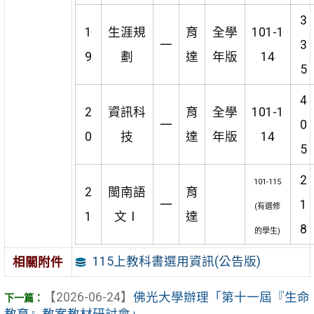
3
1
生涯規
育
全學
101-1
一
3
9
劃
達
年版
14
5
4
2
資訊科
育
全學
101-1
一
0
0
技
達
年版
14
5
2
101-115
2
閩南語
育
一
1
(有選修
1
文Ⅰ
達
8
的學生)
115上教科書選用資訊(公告版)
相關附件
【2026-06-24】
佛光大學辦理「第十一屆『生命