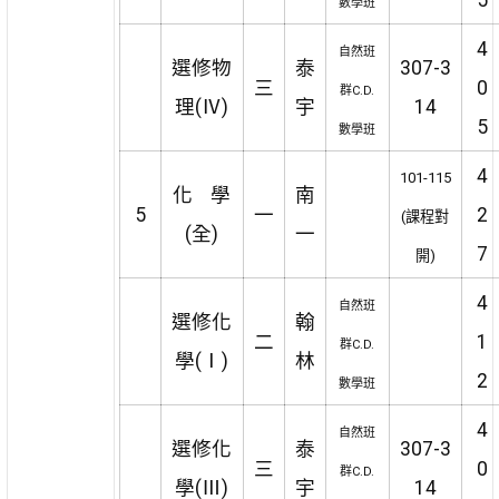
數學班
4
自然班
選修物
泰
307-3
三
0
群C.D.
理(Ⅳ)
宇
14
5
數學班
4
101-115
化 學
南
5
一
2
(課程對
(全)
一
7
開)
4
自然班
選修化
翰
二
1
群C.D.
學(Ⅰ)
林
2
數學班
4
自然班
選修化
泰
307-3
三
0
群C.D.
學(Ⅲ)
宇
14