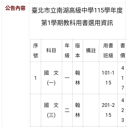
公告內容
臺北市立南湖高級中學115學年度
第1學期教科用書選用資訊
序
年
版
用書
書
科目
備註
號
級
本
班級
價
4
國 文
翰
101-1
1
一
1
(一)
林
15
7
4
國 文
翰
201-2
二
2
(三)
林
15
3