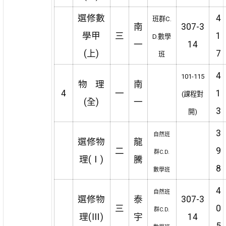
選修數
4
班群C.
南
307-3
學甲
三
1
D.數學
一
14
(上)
7
班
4
101-115
物 理
南
4
一
1
(課程對
(全)
一
3
開)
3
自然班
選修物
龍
二
9
群C.D.
理(Ⅰ)
騰
8
數學班
4
自然班
選修物
泰
307-3
三
0
群C.D.
理(Ⅲ)
宇
14
5