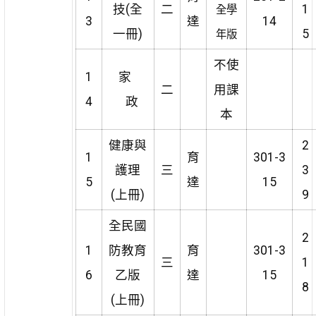
技(全
二
1
全學
3
達
14
一冊)
5
年版
不使
1
家
二
用課
4
政
本
健康與
2
1
育
301-3
護理
三
3
5
達
15
(上冊)
9
全民國
2
1
防教育
育
301-3
三
1
6
乙版
達
15
8
(上冊)