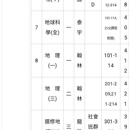
D
8
12-314
4
101-114,
地球科
泰
7
一
0
215(課程
學(全)
宇
5
對開)
4
地 理
翰
101-1
8
一
1
(一)
林
14
2
4
201-2
地 理
翰
二
2
09,21
(三)
林
1
1-214
社會
3
選修地
龍
301-3
三
班群
9