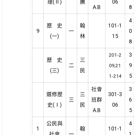
理(Ⅱ)
騰
06
A.B
8
4
歷 史
翰
101-1
9
一
0
(一)
林
15
8
3
201-2
歷 史
三
二
9
09,21
(三)
民
5
1-214
社會
3
選修歷
三
301-3
三
班群
6
史(Ⅰ)
民
06
A.B
5
公民與
4
1
翰
101-1
社會
一
1