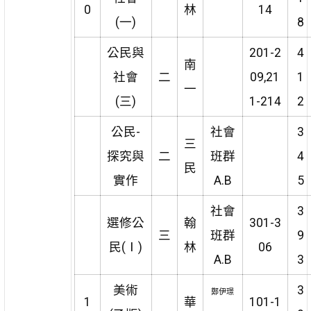
0
林
14
(一)
8
公民與
201-2
4
南
社會
二
09,21
1
一
(三)
1-214
2
公民-
社會
3
三
探究與
二
班群
4
民
實作
A.B
5
社會
3
選修公
翰
301-3
三
班群
9
民(Ⅰ)
林
06
A.B
3
美術
3
鄭伊璟
1
華
101-1