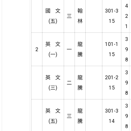
4
國 文
翰
301-3
三
2
(五)
林
15
1
3
英 文
龍
101-1
2
一
9
(一)
騰
15
8
3
英 文
龍
201-2
二
9
(三)
騰
15
8
3
英 文
龍
301-3
三
9
(五)
騰
14
8