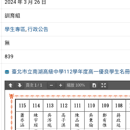
2024 年 3 月 26 日
訓育組
學生專區
,
行政公告
無
839
臺北市立南湖高級中學112學年度高一優良學生名
頁次
1
/
1
縮放
100%