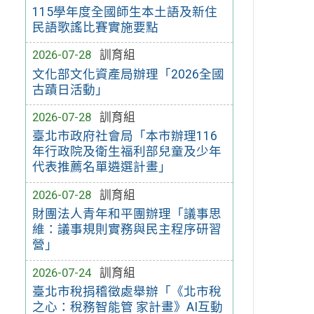
115學年度全國師生本土語及新住
民語歌謠比賽實施要點
2026-07-28
訓育組
文化部文化資產局辦理「2026全國
古蹟日活動」
2026-07-28
訓育組
臺北市政府社會局「本市辦理116
年行政院及衛生福利部兒童及少年
代表推薦名單遴選計畫」
2026-07-28
訓育組
財團法人青年和平團辦理「議事思
維：議事規則實務與民主程序研習
營」
2026-07-24
訓育組
臺北市稅捐稽徵處舉辦「《北市稅
之心：稅務智能管 家計畫》AI互動