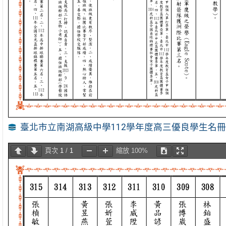
臺北市立南湖高級中學112學年度高三優良學生名
頁次
1
/
1
縮放
100%