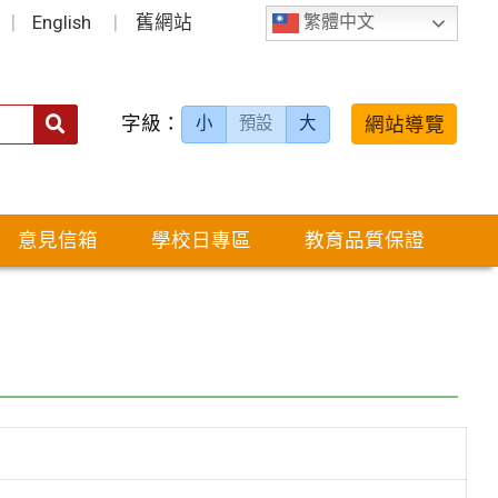
English
舊網站
繁體中文
字級：
送出
網站導覽
小
預設
大
搜
尋：
意見信箱
學校日專區
教育品質保證