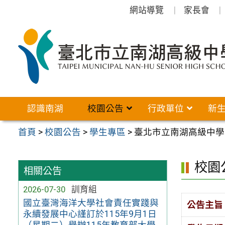
跳
網站導覽
家長會
至
主
要
內
容
區
認識南湖
校園公告
行政單位
新
首頁
>
校園公告
>
學生專區
>
臺北市立南湖高級中學
校園
相關公告
2026-07-30
訓育組
國立臺灣海洋大學社會責任實踐與
公告主旨
永續發展中心謹訂於115年9月1日
（星期二）舉辦115年教育部大學