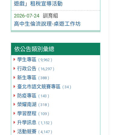
遊戲」租稅宣導活動
2026-07-24
訓育組
高中生倫流說理-桌遊工作坊
依公告類別彙總
學生專區
( 9,962 )
行政公告
( 16,297 )
新生專區
( 388 )
臺北市語文競賽專區
( 34 )
防疫專區
( 143 )
榮耀南湖
( 318 )
學習歷程
( 109 )
升學訊息
( 1,152 )
活動競賽
( 4,147 )