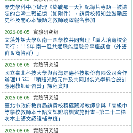
歷史學科中心辦理《終戰那一天》紀錄片專題－被遺
忘的台灣二戰記憶（如附件），請貴校轉知並鼓勵歷
史科及關心本議題之教師踴躍報名參加
2026-08-05
實驗研究組
文藻外語大學與南一區學校共同辦理「職人培育校企
同行：115年 南一區共通職能經驗分享座談會（外語
群＆商管群）」
2026-08-05
實驗研究組
國立臺北科技大學與台灣是德科技股份有限公司合作
辦理115年 「積體光路元件及共同封裝光學耦合設計
應用教師研習營」課程資訊
2026-08-05
實驗研究組
臺北市政府教育局請貴校積極薦派教師參與「高級中
等學校教師本土語文認證培訓實施計畫—第二十二梯
次本土語文認證輔導班」
2026-08-05
實驗研究組