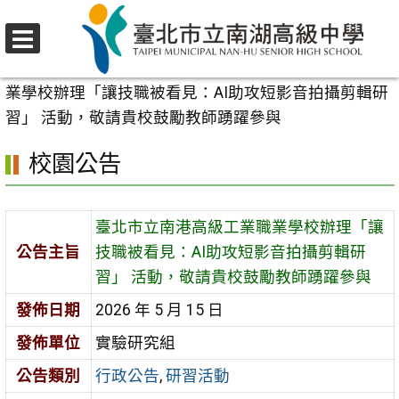
跳
至
選
主
首頁
>
校園公告
>
行政公告
>
臺北市立南港高級工業職
單
要
業學校辦理「讓技職被看見：AI助攻短影音拍攝剪輯研
內
習」 活動，敬請貴校鼓勵教師踴躍參與
容
校園公告
區
臺北市立南港高級工業職業學校辦理「讓
公告主旨
技職被看見：AI助攻短影音拍攝剪輯研
習」 活動，敬請貴校鼓勵教師踴躍參與
發佈日期
2026 年 5 月 15 日
發佈單位
實驗研究組
公告類別
行政公告
,
研習活動