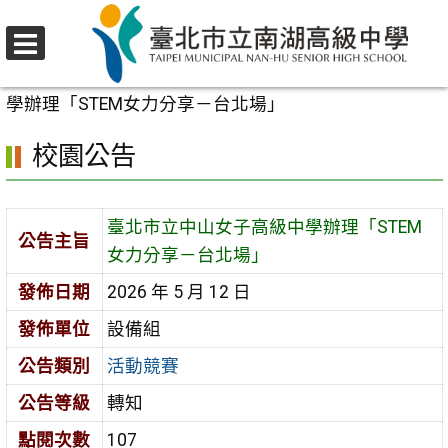
跳
至
選
主
首頁
>
校園公告
>
活動競賽
>
臺北市立中山女子高級中
單
要
學辦理「STEM女力分享－台北場」
內
校園公告
容
區
臺北市立中山女子高級中學辦理「STEM
公告主旨
女力分享－台北場」
發佈日期
2026 年 5 月 12 日
發佈單位
設備組
公告類別
活動競賽
公告等級
轉知
點閱次數
107