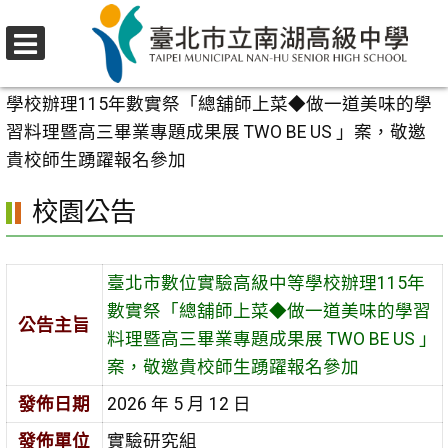
跳
至
選
主
首頁
>
校園公告
>
行政公告
>
臺北市數位實驗高級中等
單
要
學校辦理115年數實祭「總舖師上菜◆做一道美味的學
內
習料理暨高三畢業專題成果展 TWO BE US 」案，敬邀
容
貴校師生踴躍報名參加
區
校園公告
臺北市數位實驗高級中等學校辦理115年
數實祭「總舖師上菜◆做一道美味的學習
公告主旨
料理暨高三畢業專題成果展 TWO BE US 」
案，敬邀貴校師生踴躍報名參加
發佈日期
2026 年 5 月 12 日
發佈單位
實驗研究組