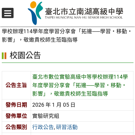
跳
至
選
主
首頁
>
校園公告
>
行政公告
>
臺北市數位實驗高級中等
單
要
學校辦理114學年度學習分享會「拓邊──學習‧移動‧
內
影響」，敬邀貴校師生蒞臨指導
容
校園公告
區
臺北市數位實驗高級中等學校辦理114學
公告主旨
年度學習分享會「拓邊──學習‧移動‧
影響」，敬邀貴校師生蒞臨指導
發佈日期
2026 年 1 月 05 日
發佈單位
實驗研究組
公告類別
行政公告
,
研習活動