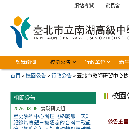
跳
網站導覽
家長會
至
主
要
內
容
區
認識南湖
校園公告
行政單位
新
首頁
>
校園公告
>
行政公告
>
臺北市教師研習中心檢
校園
相關公告
2026-08-05
實驗研究組
歷史學科中心辦理《終戰那一天》
公告主旨
紀錄片專題－被遺忘的台灣二戰記
憶（如附件），請貴校轉知並鼓勵