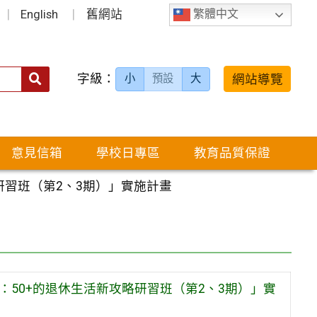
English
舊網站
繁體中文
字級：
送出
網站導覽
小
預設
大
搜
尋：
意見信箱
學校日專區
教育品質保證
研習班（第2、3期）」實施計畫
：50+的退休生活新攻略研習班（第2、3期）」實