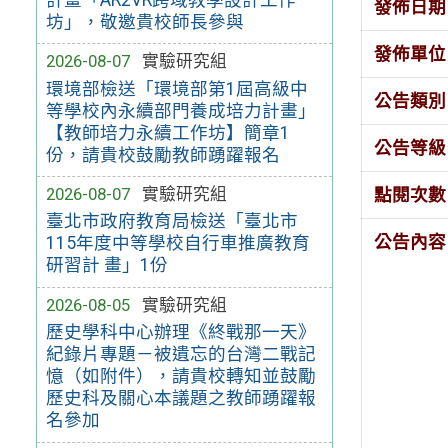
發佈日期
坊」，敬邀貴校師長參與
發佈單位
2026-08-07
實驗研究組
環境部檢送「環境部第1屆高級中
公告類別
等學校內永續部門養成培力計畫」
【教師培力永續工作坊】簡章1
公告等級
份，請貴校鼓勵教師踴躍報名
2026-08-07
實驗研究組
點閱次數
臺北市政府教育局檢送「臺北市
公告內容
115年度中等學校自行車推廣教育
研習計 畫」1份
2026-08-05
實驗研究組
歷史學科中心辦理《終戰那一天》
紀錄片專題－被遺忘的台灣二戰記
憶（如附件），請貴校轉知並鼓勵
歷史科及關心本議題之教師踴躍報
名參加