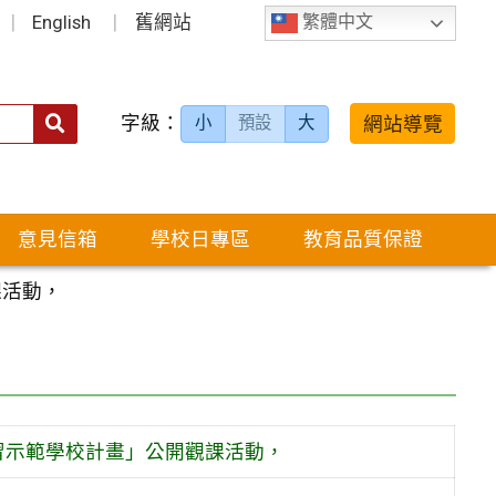
English
舊網站
繁體中文
字級：
送出
網站導覽
小
預設
大
搜
尋：
意見信箱
學校日專區
教育品質保證
課活動，
學習示範學校計畫」公開觀課活動，