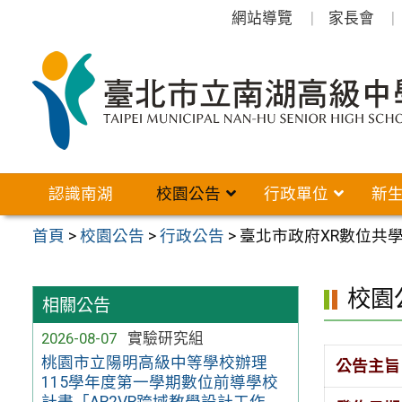
跳
網站導覽
家長會
至
主
要
內
容
區
認識南湖
校園公告
行政單位
新
首頁
>
校園公告
>
行政公告
>
臺北市政府XR數位共
校園
相關公告
2026-08-07
實驗研究組
桃園市立陽明高級中等學校辦理
公告主旨
115學年度第一學期數位前導學校
計畫「AR2VR跨域教學設計工作