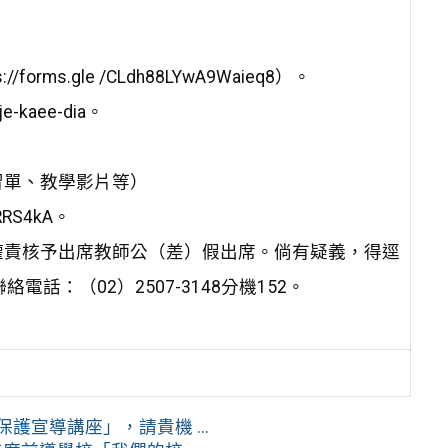
s.gle /CLdh88LYwA9Waieq8）。
-kaee-dia。
習單、教學影片等）
RRS4kA。
權責核予出席教師公（差）假出席。倘有疑義，得逕
：（02）2507-3148分機152。
護宣導講座」，請貴機 ...