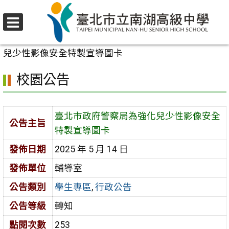
跳
至
選
主
首頁
>
校園公告
>
學生專區
>
臺北市政府警察局為強化
單
要
兒少性影像安全特製宣導圖卡
內
校園公告
容
區
臺北市政府警察局為強化兒少性影像安全
公告主旨
特製宣導圖卡
發佈日期
2025 年 5 月 14 日
發佈單位
輔導室
公告類別
學生專區
,
行政公告
公告等級
轉知
點閱次數
253