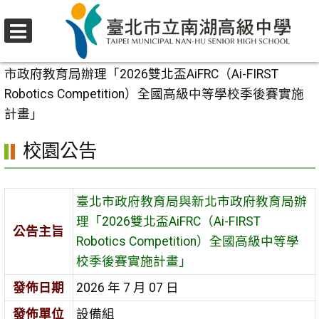
跳
至
選
主
首頁
>
校園公告
>
活動競賽
>
臺北市政府教育局與新北
單
要
市政府教育局辦理「2026雙北盃AiFRC（Ai-FIRST
內
Robotics Competition）全國高級中等學校季後賽實施
容
計畫」
區
校園公告
臺北市政府教育局與新北市政府教育局辦
理「2026雙北盃AiFRC（Ai-FIRST
公告主旨
Robotics Competition）全國高級中等學
校季後賽實施計畫」
發佈日期
2026 年 7 月 07 日
發佈單位
設備組