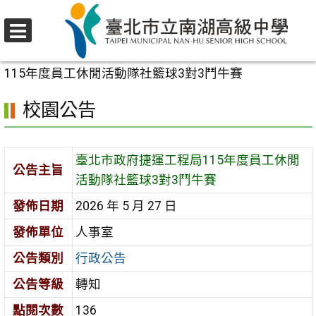
跳
至
選
主
首頁
>
校園公告
>
行政公告
>
臺北市政府捷運工程局
單
要
115年度員工休閒活動隊社籃球3對3鬥牛賽
內
校園公告
容
區
臺北市政府捷運工程局115年度員工休閒
公告主旨
活動隊社籃球3對3鬥牛賽
發佈日期
2026 年 5 月 27 日
發佈單位
人事室
公告類別
行政公告
公告等級
轉知
點閱次數
136