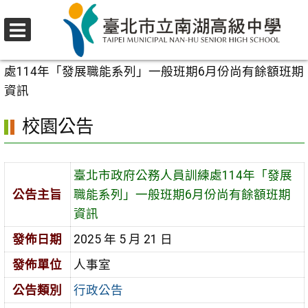
跳
至
選
主
首頁
>
校園公告
>
行政公告
>
臺北市政府公務人員訓練
單
要
處114年「發展職能系列」一般班期6月份尚有餘額班期
內
資訊
容
校園公告
區
臺北市政府公務人員訓練處114年「發展
公告主旨
職能系列」一般班期6月份尚有餘額班期
資訊
發佈日期
2025 年 5 月 21 日
發佈單位
人事室
公告類別
行政公告