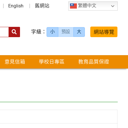
English
舊網站
繁體中文
字級：
送出
網站導覽
小
預設
大
搜
尋：
意見信箱
學校日專區
教育品質保證