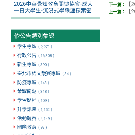
2026中華覺知教育關懷協會-成大
【2
一日大學生-沉浸式學職涯探索營
【2
依公告類別彙總
學生專區
( 9,971 )
行政公告
( 16,308 )
新生專區
( 390 )
臺北市語文競賽專區
( 34 )
防疫專區
( 143 )
榮耀南湖
( 318 )
學習歷程
( 109 )
升學訊息
( 1,152 )
活動競賽
( 4,149 )
國際教育
( 93 )