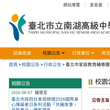
跳
網站導覽
家長會
至
主
要
內
容
區
認識南湖
校園公告
行政單位
新
首頁
>
校園公告
>
行政公告
>
臺北市家庭教育輔導團
校園
相關公告
2026-08-07
輔導室
臺北市政府社會局辦理2026國際身
公告主旨
心障礙者日系列活動「共擁故事，
共融臺北」攝影徵件