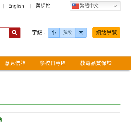
English
舊網站
繁體中文
字級：
送出
網站導覽
小
預設
大
搜
尋：
意見信箱
學校日專區
教育品質保證
動