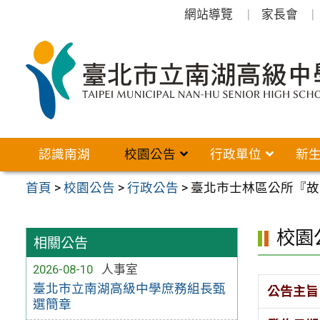
跳
網站導覽
家長會
至
主
要
內
容
區
認識南湖
校園公告
行政單位
新
首頁
>
校園公告
>
行政公告
>
臺北市士林區公所『故
校園
相關公告
2026-08-10
人事室
臺北市立南湖高級中學庶務組長甄
公告主旨
選簡章