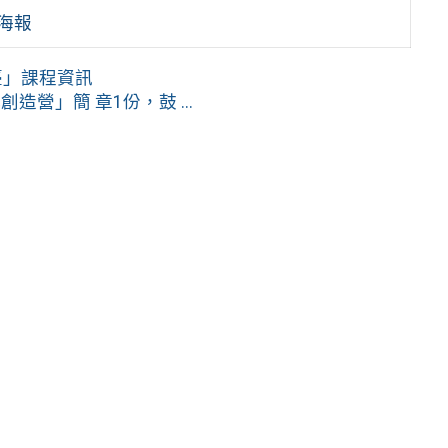
海報
臺」課程資訊
造營」簡 章1份，鼓 ...