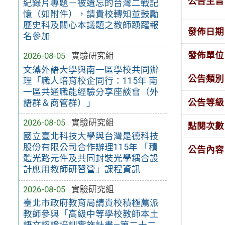
公告主旨
紀錄片專題－被遺忘的台灣二戰記
憶（如附件），請貴校轉知並鼓勵
歷史科及關心本議題之教師踴躍報
發佈日期
名參加
發佈單位
2026-08-05
實驗研究組
文藻外語大學與南一區學校共同辦
公告類別
理「職人培育校企同行：115年 南
一區共通職能經驗分享座談會（外
公告等級
語群＆商管群）」
2026-08-05
實驗研究組
點閱次數
國立臺北科技大學與台灣是德科技
股份有限公司合作辦理115年 「積
公告內容
體光路元件及共同封裝光學耦合設
計應用教師研習營」課程資訊
2026-08-05
實驗研究組
臺北市政府教育局請貴校積極薦派
教師參與「高級中等學校教師本土