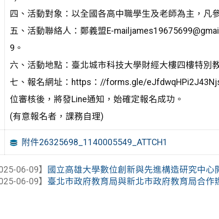
四、活動對象：以全國各高中職學生及老師為主，凡
五、活動聯絡人：鄭義盟E-mailjames19675699@gmail.
9。
六、活動地點：臺北城市科技大學財經大樓四樓特別
七、報名網址：https：//forms.gle/eJfdwqHPi
位審核後，將發Line通知，始確定報名成功。
(有意報名者，課務自理)
附件26325698_1140005549_ATTCH1
025-06-09】
國立高雄大學數位創新與先進構造研究中心開辦「
025-06-09】
臺北市政府教育局與新北市政府教育局合作辦理「