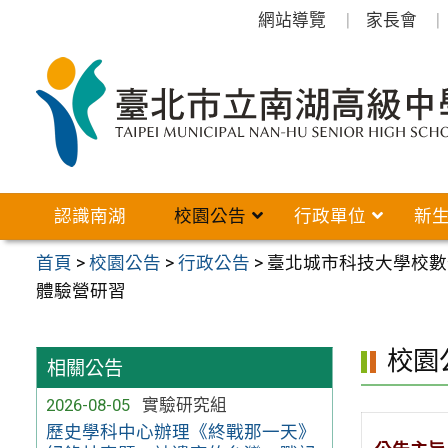
跳
網站導覽
家長會
至
主
要
內
容
區
認識南湖
校園公告
行政單位
新
首頁
>
校園公告
>
行政公告
>
臺北城市科技大學校數位
體驗營研習
校園
相關公告
2026-08-05
實驗研究組
歷史學科中心辦理《終戰那一天》