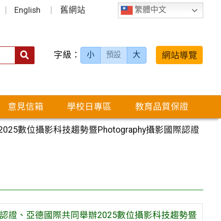
English
舊網站
繁體中文
字級：
送出
網站導覽
小
預設
大
搜
尋：
意見信箱
學校日專區
教育品質保證
數位攝影科技趨勢暨Photography攝影國際認證
認證、亞德國際共同舉辦2025數位攝影科技趨勢暨