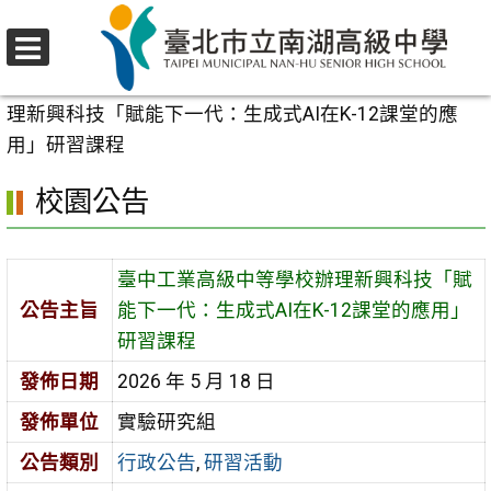
跳
至
選
主
首頁
>
校園公告
>
行政公告
>
臺中工業高級中等學校辦
單
要
理新興科技「賦能下一代：生成式AI在K-12課堂的應
內
用」研習課程
容
校園公告
區
臺中工業高級中等學校辦理新興科技「賦
公告主旨
能下一代：生成式AI在K-12課堂的應用」
研習課程
發佈日期
2026 年 5 月 18 日
發佈單位
實驗研究組
公告類別
行政公告
,
研習活動