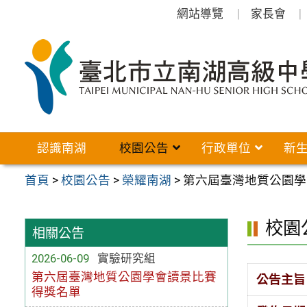
跳
網站導覽
家長會
至
主
要
內
容
區
認識南湖
校園公告
行政單位
新
首頁
>
校園公告
>
榮耀南湖
>
第六屆臺灣地質公園學
校園
相關公告
2026-06-09
實驗研究組
第六屆臺灣地質公園學會讀景比賽
公告主旨
得獎名單