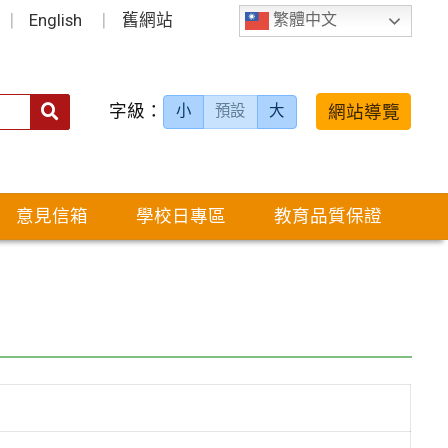
English
舊網站
繁體中文
字級：
送出
網站導覽
小
預設
大
搜
尋：
意見信箱
學校日專區
教育品質保證