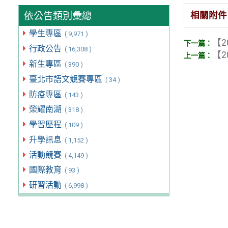
依公告類別彙總
相關附件
學生專區
( 9,971 )
【2
行政公告
( 16,308 )
【2
新生專區
( 390 )
臺北市語文競賽專區
( 34 )
防疫專區
( 143 )
榮耀南湖
( 318 )
學習歷程
( 109 )
升學訊息
( 1,152 )
活動競賽
( 4,149 )
國際教育
( 93 )
研習活動
( 6,998 )