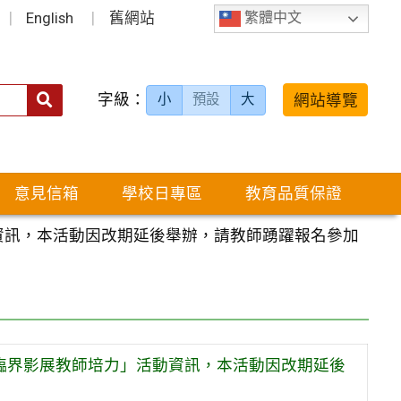
English
舊網站
繁體中文
字級：
送出
網站導覽
小
預設
大
搜
尋：
意見信箱
學校日專區
教育品質保證
資訊，本活動因改期延後舉辦，請教師踴躍報名參加
候臨界影展教師培力」活動資訊，本活動因改期延後