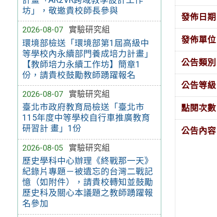
坊」，敬邀貴校師長參與
發佈日期
2026-08-07
實驗研究組
發佈單位
環境部檢送「環境部第1屆高級中
等學校內永續部門養成培力計畫」
公告類別
【教師培力永續工作坊】簡章1
份，請貴校鼓勵教師踴躍報名
公告等級
2026-08-07
實驗研究組
臺北市政府教育局檢送「臺北市
點閱次數
115年度中等學校自行車推廣教育
研習計 畫」1份
公告內容
2026-08-05
實驗研究組
歷史學科中心辦理《終戰那一天》
紀錄片專題－被遺忘的台灣二戰記
憶（如附件），請貴校轉知並鼓勵
歷史科及關心本議題之教師踴躍報
名參加