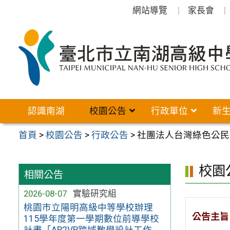
跳
網站導覽
家長會
至
主
要
內
容
區
認識南湖
校園公告
行政單位
新
首頁
>
校園公告
>
行政公告
>
社團法人台灣綠色公民
校園
相關公告
2026-08-07
實驗研究組
桃園市立陽明高級中等學校辦理
公告主旨
115學年度第一學期數位前導學校
計畫「AR2VR跨域教學設計工作