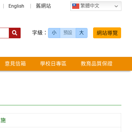
English
舊網站
繁體中文
字級：
送出
網站導覽
小
預設
大
搜
尋：
意見信箱
學校日專區
教育品質保證
實施