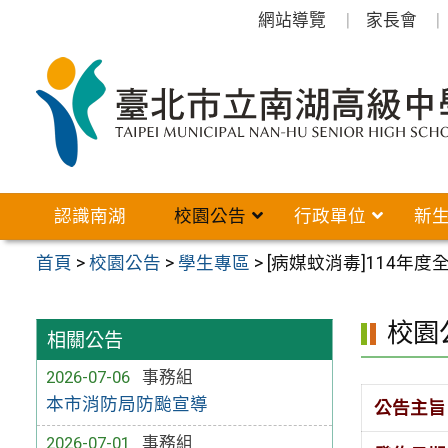
跳
網站導覽
家長會
至
主
要
內
容
區
認識南湖
校園公告
行政單位
新
首頁
>
校園公告
>
學生專區
>
[病媒蚊消毒]114年度
校園
相關公告
2026-07-06
事務組
本市消防局防颱宣導
公告主旨
2026-07-01
事務組