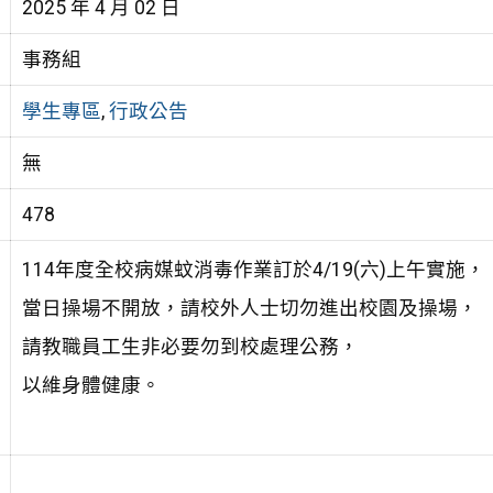
2025 年 4 月 02 日
事務組
學生專區
,
行政公告
無
478
114年度全校病媒蚊消毒作業訂於4/19(六)上午實施，
當日操場不開放，請校外人士切勿進出校園及操場，
請教職員工生非必要勿到校處理公務，
以維身體健康。