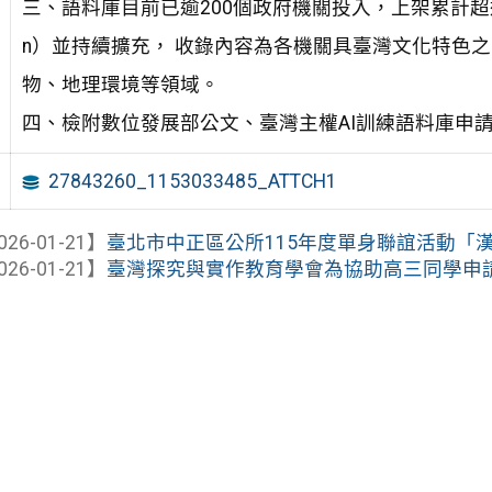
三、語料庫目前已逾200個政府機關投入，上架累計超過3
n）並持續擴充， 收錄內容為各機關具臺灣文化特色
物、地理環境等領域。
四、檢附數位發展部公文、臺灣主權AI訓練語料庫申
27843260_1153033485_ATTCH1
026-01-21】
臺北市中正區公所115年度單身聯誼活動「
026-01-21】
臺灣探究與實作教育學會為協助高三同學申請大