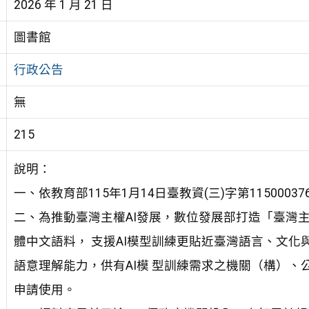
2026 年 1 月 21 日
圖書館
行政公告
無
215
說明：
一、依教育部115年1月14日臺教資(三)字第11500037
二、為推動臺灣主權AI發展，數位發展部打造「臺灣主
體中文語料， 支援AI模型訓練更貼近臺灣語言、文化
語意理解能力，供有AI模 型訓練需求之機關（構）、
申請使用。