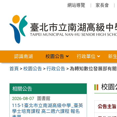
跳
網站導覽
家長會
至
主
要
內
容
區
認識南湖
校園公告
行政單位
新
首頁
>
校園公告
>
行政公告
>
為轉知數位發展部有關
校園
相關公告
2026-08-07
圖書館
115-1臺北市立南湖高級中學_臺英
公告主旨
學士培育課程 高二週六課程 報名
表單