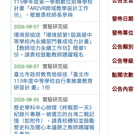
公告主旨
115學年度第一學期數位前導學校
計畫「AR2VR跨域教學設計工作
坊」，敬邀貴校師長參與
發佈日期
2026-08-07
實驗研究組
發佈單位
環境部檢送「環境部第1屆高級中
等學校內永續部門養成培力計畫」
公告類別
【教師培力永續工作坊】簡章1
份，請貴校鼓勵教師踴躍報名
公告等級
2026-08-07
實驗研究組
臺北市政府教育局檢送「臺北市
點閱次數
115年度中等學校自行車推廣教育
研習計 畫」1份
公告內容
2026-08-05
實驗研究組
歷史學科中心辦理《終戰那一天》
紀錄片專題－被遺忘的台灣二戰記
憶（如附件），請貴校轉知並鼓勵
歷史科及關心本議題之教師踴躍報