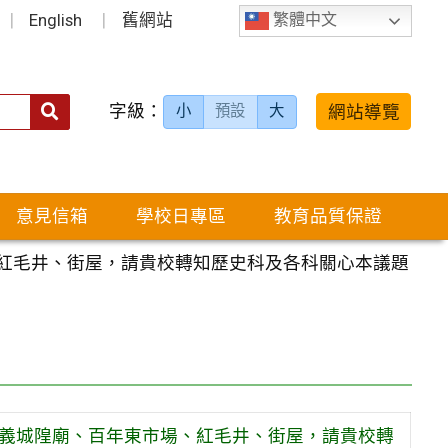
English
舊網站
繁體中文
字級：
送出
網站導覽
小
預設
大
搜
尋：
意見信箱
學校日專區
教育品質保證
、紅毛井、街屋，請貴校轉知歷史科及各科關心本議題
嘉義城隍廟、百年東市場、紅毛井、街屋，請貴校轉