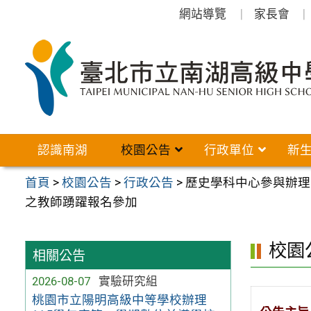
跳
網站導覽
家長會
至
主
要
內
容
區
認識南湖
校園公告
行政單位
新
首頁
>
校園公告
>
行政公告
>
歷史學科中心參與辦理
之教師踴躍報名參加
校園
相關公告
2026-08-07
實驗研究組
桃園市立陽明高級中等學校辦理