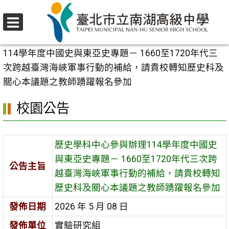
跳
至
選
主
首頁
>
校園公告
>
行政公告
>
歷史學科中心參與辦理
單
要
114學年度中國史與東亞史專題－ 1660至1720年代三
內
次跨越臺灣海峽軍事行動的補給，請貴校轉知歷史科及
容
關心本議題之教師踴躍報名參加
區
校園公告
歷史學科中心參與辦理114學年度中國史
與東亞史專題－ 1660至1720年代三次跨
公告主旨
越臺灣海峽軍事行動的補給，請貴校轉知
歷史科及關心本議題之教師踴躍報名參加
發佈日期
2026 年 5 月 08 日
發佈單位
實驗研究組