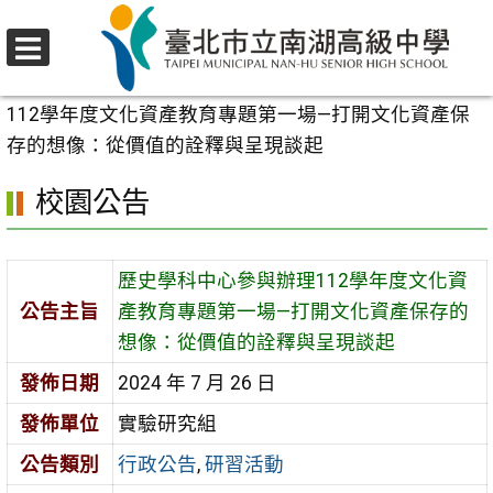
跳
至
選
主
首頁
>
校園公告
>
行政公告
>
歷史學科中心參與辦理
單
要
112學年度文化資產教育專題第一場—打開文化資產保
內
存的想像：從價值的詮釋與呈現談起
容
校園公告
區
歷史學科中心參與辦理112學年度文化資
公告主旨
產教育專題第一場—打開文化資產保存的
想像：從價值的詮釋與呈現談起
發佈日期
2024 年 7 月 26 日
發佈單位
實驗研究組
公告類別
行政公告
,
研習活動