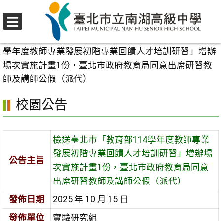
跳
至
選
主
首頁
>
校園公告
>
行政公告
>
檢送臺北市「教育部114
單
要
學年度教師專業發展初階專業回饋人才培訓研習」增辦
內
場次實施計畫1份，臺北市政府教育局同意出席研習教
容
師及講師公假（派代）
區
校園公告
檢送臺北市「教育部114學年度教師專業
發展初階專業回饋人才培訓研習」增辦場
公告主旨
次實施計畫1份，臺北市政府教育局同意
出席研習教師及講師公假（派代）
發佈日期
2025 年 10 月 15 日
發佈單位
實驗研究組