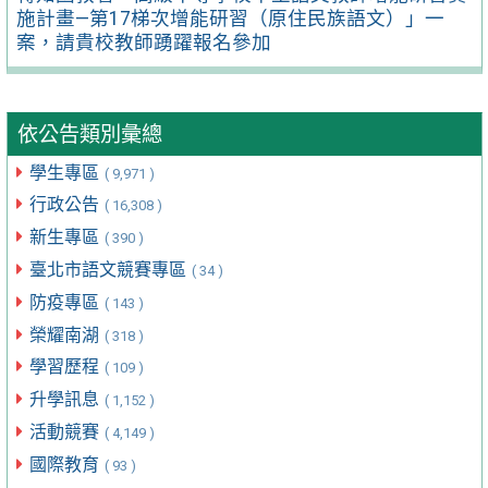
施計畫—第17梯次增能研習（原住民族語文）」一
案，請貴校教師踴躍報名參加
依公告類別彙總
學生專區
( 9,971 )
行政公告
( 16,308 )
新生專區
( 390 )
臺北市語文競賽專區
( 34 )
防疫專區
( 143 )
榮耀南湖
( 318 )
學習歷程
( 109 )
升學訊息
( 1,152 )
活動競賽
( 4,149 )
國際教育
( 93 )