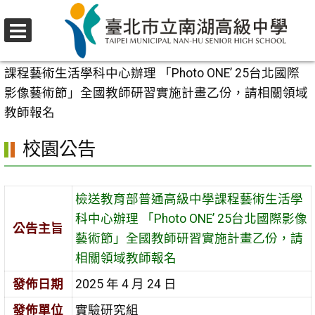
跳
至
選
主
首頁
>
校園公告
>
行政公告
>
檢送教育部普通高級中學
單
要
課程藝術生活學科中心辦理 「Photo ONE’ 25台北國際
內
影像藝術節」全國教師研習實施計畫乙份，請相關領域
容
教師報名
區
校園公告
檢送教育部普通高級中學課程藝術生活學
科中心辦理 「Photo ONE’ 25台北國際影像
公告主旨
藝術節」全國教師研習實施計畫乙份，請
相關領域教師報名
發佈日期
2025 年 4 月 24 日
發佈單位
實驗研究組