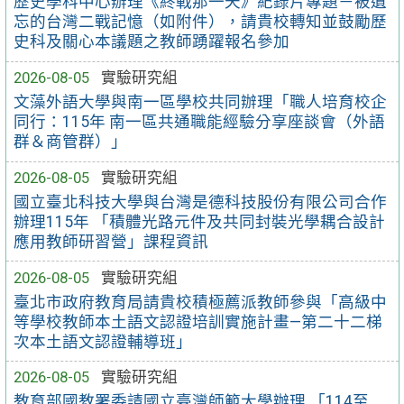
歷史學科中心辦理《終戰那一天》紀錄片專題－被遺
忘的台灣二戰記憶（如附件），請貴校轉知並鼓勵歷
史科及關心本議題之教師踴躍報名參加
2026-08-05
實驗研究組
文藻外語大學與南一區學校共同辦理「職人培育校企
同行：115年 南一區共通職能經驗分享座談會（外語
群＆商管群）」
2026-08-05
實驗研究組
國立臺北科技大學與台灣是德科技股份有限公司合作
辦理115年 「積體光路元件及共同封裝光學耦合設計
應用教師研習營」課程資訊
2026-08-05
實驗研究組
臺北市政府教育局請貴校積極薦派教師參與「高級中
等學校教師本土語文認證培訓實施計畫—第二十二梯
次本土語文認證輔導班」
2026-08-05
實驗研究組
教育部國教署委請國立臺灣師範大學辦理 「114至