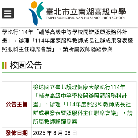
跳
至
選
主
首頁
>
校園公告
>
行政公告
>
檢送國立臺北護理健康大
單
要
學執行114年「輔導高級中等學校開辦照顧服務科計
內
畫」，辦理「114年度照服科教師成長社群成果發表暨
容
照服科主任聯席會議」，請所屬教師踴躍參與
區
校園公告
檢送國立臺北護理健康大學執行114年
「輔導高級中等學校開辦照顧服務科計
公告主旨
畫」，辦理「114年度照服科教師成長社
群成果發表暨照服科主任聯席會議」，請
所屬教師踴躍參與
發佈日期
2025 年 8 月 08 日