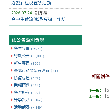
遊戲」租稅宣導活動
2026-07-24
訓育組
高中生倫流說理-桌遊工作坊
依公告類別彙總
學生專區
( 9,971 )
行政公告
( 16,308 )
新生專區
( 390 )
臺北市語文競賽專區
( 34 )
相關附件
防疫專區
( 143 )
榮耀南湖
( 318 )
【2
學習歷程
( 109 )
【2
升學訊息
( 1,152 )
活動競賽
( 4,149 )