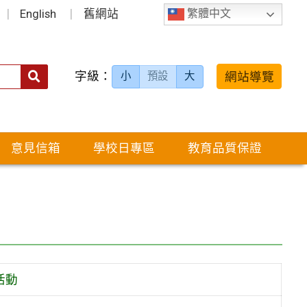
English
舊網站
繁體中文
字級：
送出
網站導覽
小
預設
大
搜
尋：
意見信箱
學校日專區
教育品質保證
活動