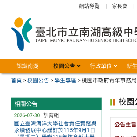
跳
網站導覽
家長會
至
主
要
內
容
區
認識南湖
校園公告
行政單位
新
首頁
>
校園公告
>
學生專區
>
桃園市政府青年事務局
校園
相關公告
2026-07-30
訓育組
國立臺灣海洋大學社會責任實踐與
公告主旨
永續發展中心謹訂於115年9月1日
（星期二）舉辦115年教育部大學