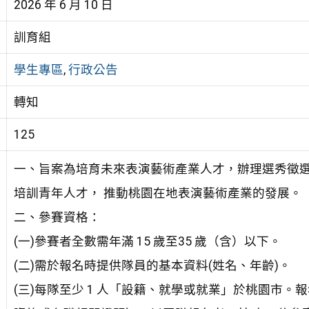
2026 年 6 月 10 日
訓育組
學生專區
,
行政公告
轉知
125
一、旨案為培育未來表演藝術產業人才，辦理選秀徵
培訓青年人才， 推動桃園在地表演藝術產業的發展。
二、參賽資格：
(一)參賽者全數需年滿 15 歲至35 歲（含）以下。
(二)需於報名時提供隊員的基本資料(姓名、年齡)。
(三)每隊至少 1 人「設籍、就學或就業」於桃園市