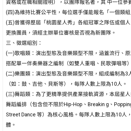
資格或在職相關證明），以團隊報名者，其 中一位參
(四)為維持比賽公平性，每位選手僅能報名「一個類
(五)曾獲得歷屆「桃園星人秀」各組冠軍之隊伍或個
更換團員，須經主辦單位審核是否視為新團隊。
三、徵選組別：
(一)歌唱類：演出型態及音樂類型不限，涵蓋流行、
搭配單一伴奏樂器之編制（如雙人重唱、民歌彈唱等）
(二)樂團類：演出型態及音樂類型不限，組成編制為
（如：鼓、吉他、貝斯等），每隊人數上限為10人。
(三)舞蹈類：為了更精準提供產業接軌資源，本屆星
舞蹈編排（包含但不限於Hip-Hop、Breakin g、Popping
Street Dance 等）為核心風格。每隊人數上限
體。