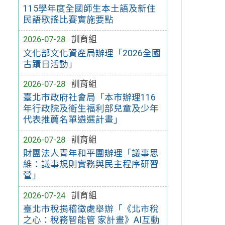
115學年度全國師生本土語及新住
民語歌謠比賽實施要點
2026-07-28
訓育組
文化部文化資產局辦理「2026全國
古蹟日活動」
2026-07-28
訓育組
臺北市政府社會局「本市辦理116
年行政院及衛生福利部兒童及少年
代表推薦名單遴選計畫」
2026-07-28
訓育組
財團法人青年和平團辦理「議事思
維：議事規則實務與民主程序研習
營」
2026-07-24
訓育組
臺北市稅捐稽徵處舉辦「《北市稅
之心：稅務智能管 家計畫》AI互動