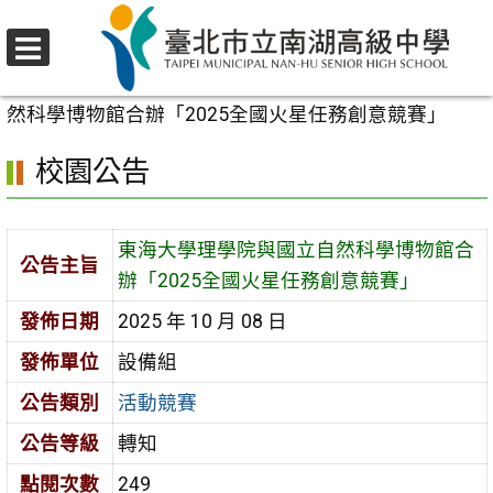
跳
至
選
主
首頁
>
校園公告
>
活動競賽
>
東海大學理學院與國立自
單
要
然科學博物館合辦「2025全國火星任務創意競賽」
內
校園公告
容
區
東海大學理學院與國立自然科學博物館合
公告主旨
辦「2025全國火星任務創意競賽」
發佈日期
2025 年 10 月 08 日
發佈單位
設備組
公告類別
活動競賽
公告等級
轉知
點閱次數
249