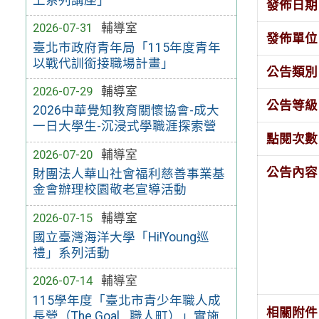
發佈日期
2026-07-31
輔導室
發佈單位
臺北市政府青年局「115年度青年
以戰代訓銜接職場計畫」
公告類別
2026-07-29
輔導室
公告等級
2026中華覺知教育關懷協會-成大
一日大學生-沉浸式學職涯探索營
點閱次數
2026-07-20
輔導室
公告內容
財團法人華山社會福利慈善事業基
金會辦理校園敬老宣導活動
2026-07-15
輔導室
國立臺灣海洋大學「Hi!Young巡
禮」系列活動
2026-07-14
輔導室
115學年度「臺北市青少年職人成
相關附件
長營（The Goal_ 職人町）」實施