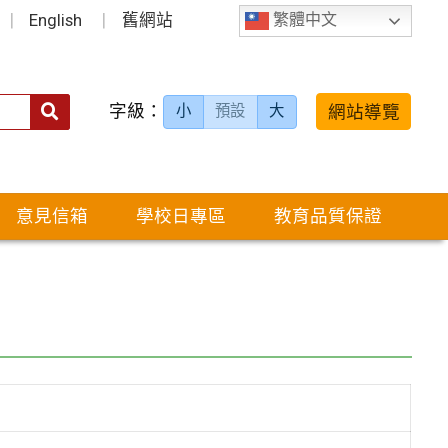
English
舊網站
繁體中文
字級：
送出
網站導覽
小
預設
大
搜
尋：
意見信箱
學校日專區
教育品質保證
」