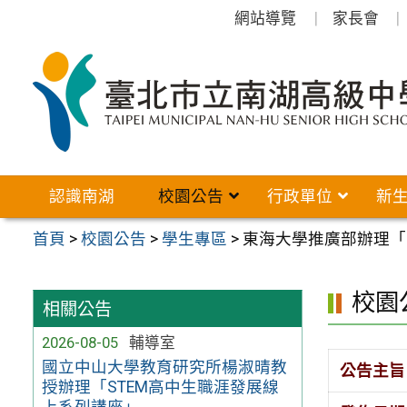
跳
網站導覽
家長會
至
主
要
內
容
區
認識南湖
校園公告
行政單位
新
首頁
>
校園公告
>
學生專區
>
東海大學推廣部辦理「
校園
相關公告
2026-08-05
輔導室
國立中山大學教育研究所楊淑晴教
公告主旨
授辦理「STEM高中生職涯發展線
上系列講座」