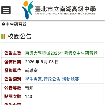
跳
至
選
主
首頁
>
校園公告
>
學生專區
>
東吳大學舉辦2026年暑假
單
要
高中生研習營
內
校園公告
容
區
公告主旨
東吳大學舉辦2026年暑假高中生研習營
發佈日期
2026 年 5 月 08 日
發佈單位
輔導室
公告類別
學生專區
,
行政公告
,
活動競賽
公告等級
轉知
點閱次數
140