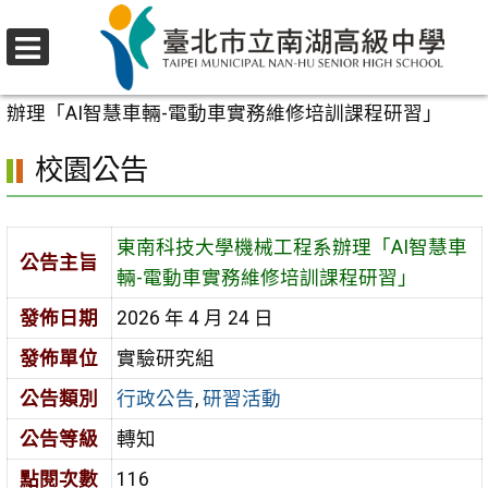
跳
至
選
主
首頁
>
校園公告
>
行政公告
>
東南科技大學機械工程系
單
要
辦理「AI智慧車輛-電動車實務維修培訓課程研習」
內
校園公告
容
區
東南科技大學機械工程系辦理「AI智慧車
公告主旨
輛-電動車實務維修培訓課程研習」
發佈日期
2026 年 4 月 24 日
發佈單位
實驗研究組
公告類別
行政公告
,
研習活動
公告等級
轉知
點閱次數
116