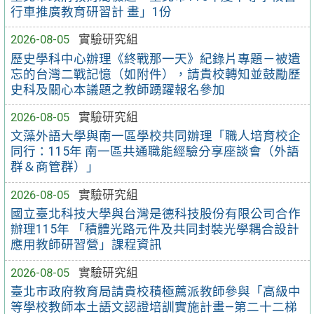
行車推廣教育研習計 畫」1份
2026-08-05
實驗研究組
歷史學科中心辦理《終戰那一天》紀錄片專題－被遺
忘的台灣二戰記憶（如附件），請貴校轉知並鼓勵歷
史科及關心本議題之教師踴躍報名參加
2026-08-05
實驗研究組
文藻外語大學與南一區學校共同辦理「職人培育校企
同行：115年 南一區共通職能經驗分享座談會（外語
群＆商管群）」
2026-08-05
實驗研究組
國立臺北科技大學與台灣是德科技股份有限公司合作
辦理115年 「積體光路元件及共同封裝光學耦合設計
應用教師研習營」課程資訊
2026-08-05
實驗研究組
臺北市政府教育局請貴校積極薦派教師參與「高級中
等學校教師本土語文認證培訓實施計畫—第二十二梯