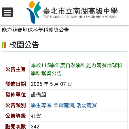
跳
至
選
主
首頁
>
校園公告
>
學生專區
>
本校115學年度自然學科
單
要
能力競賽地球科學科獲獎公告
內
校園公告
容
區
本校115學年度自然學科能力競賽地球科
公告主旨
學科獲獎公告
發佈日期
2026 年 5 月 07 日
發佈單位
設備組
公告類別
學生專區
,
榮耀南湖
,
活動競賽
公告等級
狂賀
點閱次數
342