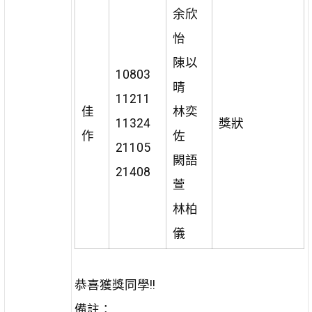
余欣
怡
陳以
10803
晴
11211
佳
林奕
11324
獎狀
作
佐
21105
闕語
21408
萱
林柏
儀
恭喜獲獎同學!!
備註：