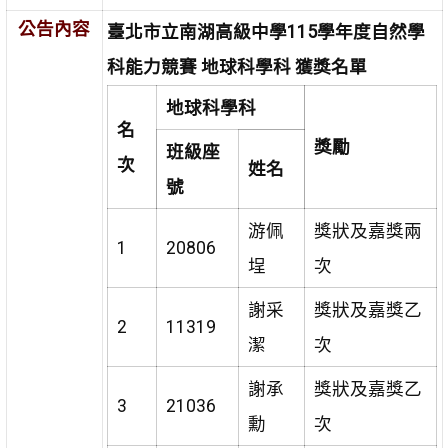
公告內容
臺北市立南湖高級中學
115
學年度自然學
科能力競賽 地球科學科 獲獎名單
地球科學科
名
獎勵
班級座
次
姓名
號
游佩
獎狀及嘉獎兩
1
20806
埕
次
謝采
獎狀及嘉獎乙
2
11319
潔
次
謝承
獎狀及嘉獎乙
3
21036
勳
次