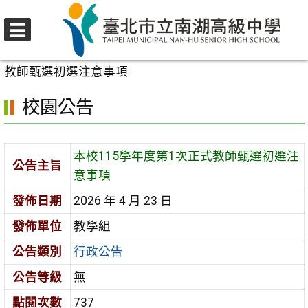
跳
至
選
主
首頁
>
校園公告
>
行政公告
>
本校115學年度第1次正式
單
要
教師甄選初選注意事項
內
校園公告
容
區
本校115學年度第1次正式教師甄選初選注
公告主旨
意事項
發佈日期
2026 年 4 月 23 日
發佈單位
教學組
公告類別
行政公告
公告等級
無
點閱次數
737