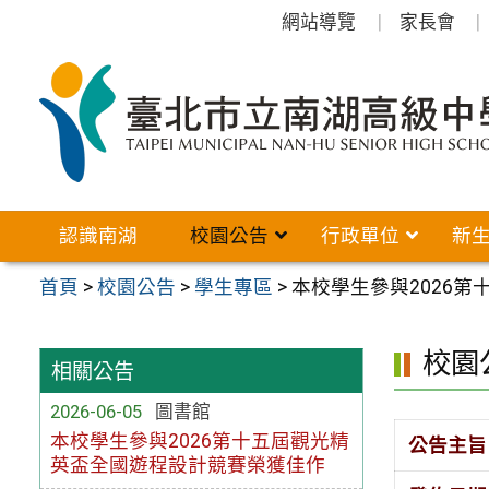
跳
網站導覽
家長會
至
主
要
內
容
區
認識南湖
校園公告
行政單位
新
首頁
>
校園公告
>
學生專區
>
本校學生參與2026
校園
相關公告
2026-06-05
圖書館
本校學生參與2026第十五屆觀光精
公告主旨
英盃全國遊程設計競賽榮獲佳作