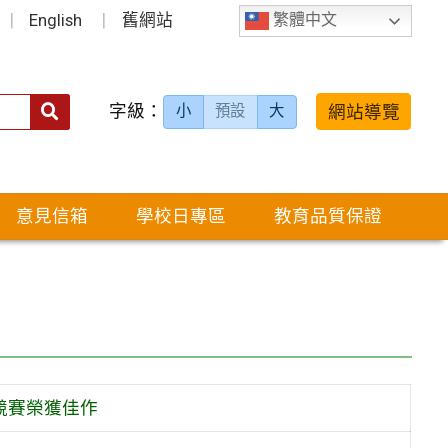
English
舊網站
繁體中文
字級：
送出
網站導覽
小
預設
大
搜
尋：
意見信箱
學校日專區
教育品質保證
競賽榮獲佳作